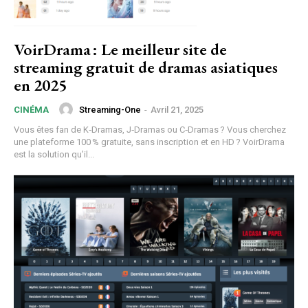
VoirDrama : Le meilleur site de
streaming gratuit de dramas asiatiques
en 2025
Streaming-One
-
Avril 21, 2025
CINÉMA
Vous êtes fan de K‑Dramas, J‑Dramas ou C‑Dramas ? Vous cherchez
une plateforme 100 % gratuite, sans inscription et en HD ? VoirDrama
est la solution qu’il...