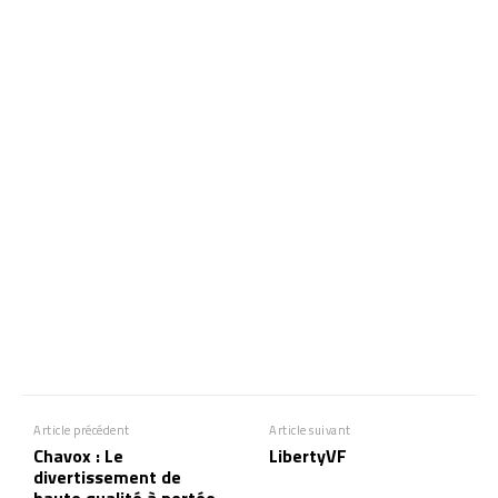
Article précédent
Article suivant
Chavox : Le
LibertyVF
divertissement de